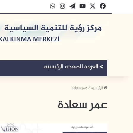
‫X
فيسبوك
‫YouTube
‫WordPress
انستقرام
واتساب
الرئيسية
/
عمر سعادة
عمر سعادة