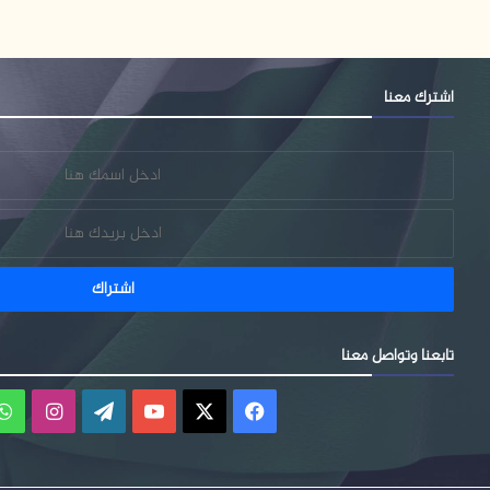
اشترك معنا
تابعنا وتواصل معنا
فيسبوك
‫X
‫YouTube
‫WordPress
انستقر