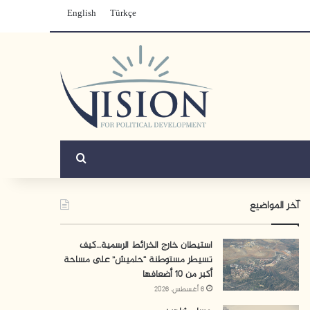
English
Türkçe
بحث عن
آخر المواضيع
استيطان خارج الخرائط الرسمية…كيف
تسيطر مستوطنة “حلميش” على مساحة
أكبر من 10 أضعافها
6 أغسطس، 2026