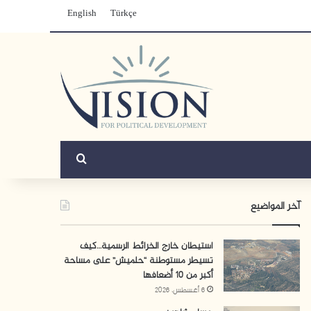
English
Türkçe
بحث عن
آخر المواضيع
استيطان خارج الخرائط الرسمية…كيف
تسيطر مستوطنة “حلميش” على مساحة
أكبر من 10 أضعافها
6 أغسطس، 2026