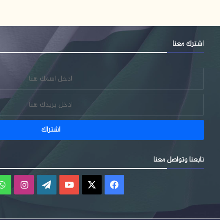
اشترك معنا
تابعنا وتواصل معنا
فيسبوك
‫X
‫YouTube
‫WordPress
انستقر