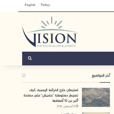
English
Türkçe
بحث عن
آخر المواضيع
استيطان خارج الخرائط الرسمية…كيف
تسيطر مستوطنة “حلميش” على مساحة
أكبر من 10 أضعافها
6 أغسطس، 2026