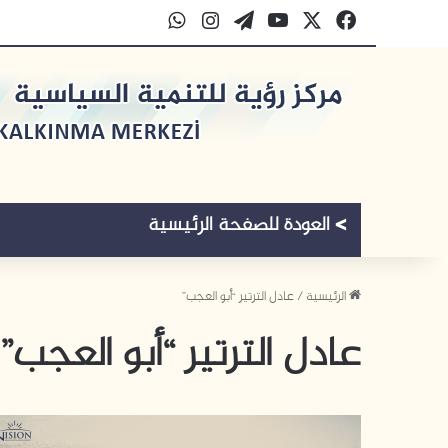
‫X
فيسبوك
‫YouTube
‫WordPress
انستقرام
واتساب
الرئيسية
/
عادل الترتير “أبو العجب”
عادل الترتير “أبو العجب”