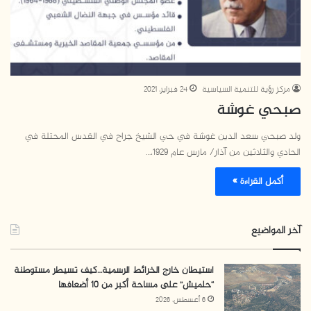
مركز رؤية للتنمية السياسية
24 فبراير، 2021
صبحي غوشة
ولد صبحي سعد الدين غوشة في حي الشيخ جراح في القدس المحتلة في
الحادي والثلاثين من آذار/ مارس عام 1929،…
أكمل القراءة »
آخر المواضيع
استيطان خارج الخرائط الرسمية…كيف تسيطر مستوطنة
“حلميش” على مساحة أكبر من 10 أضعافها
6 أغسطس، 2026