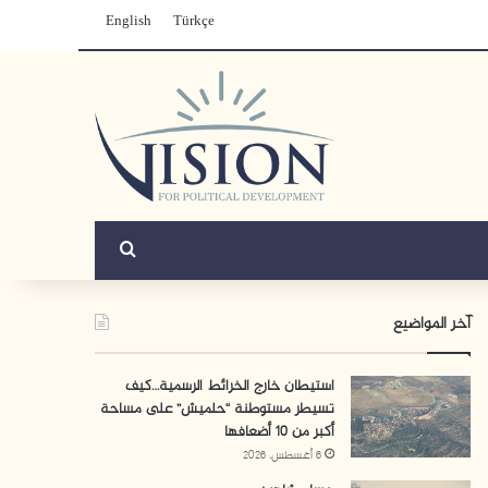
English
Türkçe
بحث عن
آخر المواضيع
استيطان خارج الخرائط الرسمية…كيف
تسيطر مستوطنة “حلميش” على مساحة
أكبر من 10 أضعافها
6 أغسطس، 2026