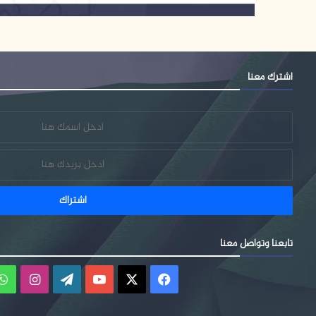
اشترك معنا
تابعنا وتواصل معنا
فيسبوك
‫X
‫YouTube
‫WordPress
انستقر