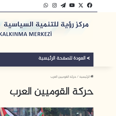
‫X
فيسبوك
‫YouTube
‫WordPress
انستقرام
واتساب
الرئيسية
/
حركة القوميين العرب
حركة القوميين العرب