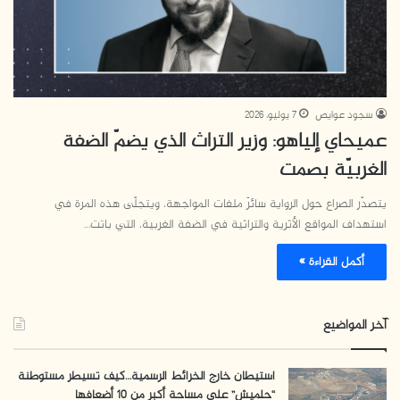
سجود عوايص
7 يوليو، 2026
عميحاي إلياهو: وزير التراث الذي يضمّ الضفة
الغربيّة بصمت
يتصدّر الصراع حول الرواية سائرَ ملفات المواجهة، ويتجلّى هذه المرة في
استهداف المواقع الأثرية والتراثية في الضفة الغربية، التي باتت…
أكمل القراءة »
آخر المواضيع
استيطان خارج الخرائط الرسمية…كيف تسيطر مستوطنة
“حلميش” على مساحة أكبر من 10 أضعافها