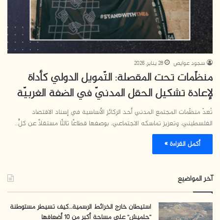
سجود عوايص
28 يناير، 2026
منظّمات تحت المقصلة: التّمويل الدولي كأداة
لإعادة تشكيل الحقل المدنيّ في الضفة الغربيّة
تُعدّ منظّمات المجتمع المدني أحد الركائز الأساسية في إسناد الاقتصاد
الفلسطيني، وتعزيز تماسكه الاجتماعي، بوصفها قطاعًا ثالثًا مستقلًا عن كلٍّ…
أكمل القراءة »
آخر المواضيع
استيطان خارج الخرائط الرسمية…كيف تسيطر مستوطنة
“حلميش” على مساحة أكبر من 10 أضعافها