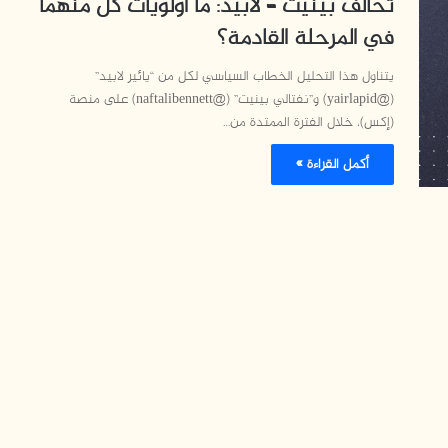
تحالف بينيت – لابيد: ما أولويات كل منهما
في المرحلة القادمة؟
يتناول هذا التحليل الخطاب السياسي لكل من “يائير لابيد”
(@yairlapid) و”نفتالي بينيت” (@naftalibennett) على منصة
(إكس)، خلال الفترة الممتدة من…
أكمل القراءة »