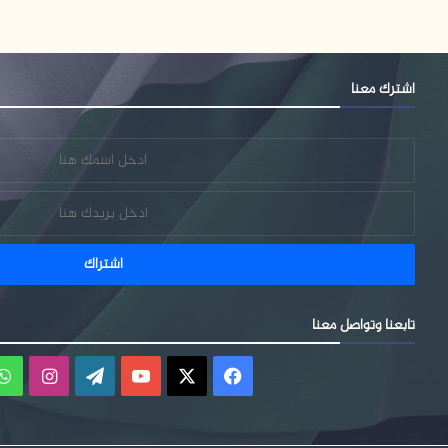
اشترك معنا
تابعنا وتواصل معنا
فيسبوك
‫X
‫YouTube
‫WordPress
انستقر