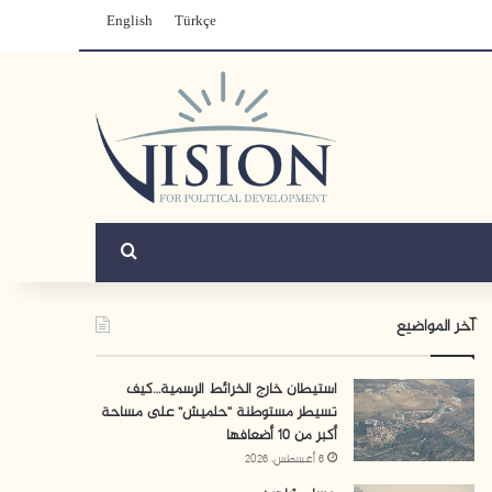
English
Türkçe
بحث عن
آخر المواضيع
استيطان خارج الخرائط الرسمية…كيف
تسيطر مستوطنة “حلميش” على مساحة
أكبر من 10 أضعافها
6 أغسطس، 2026