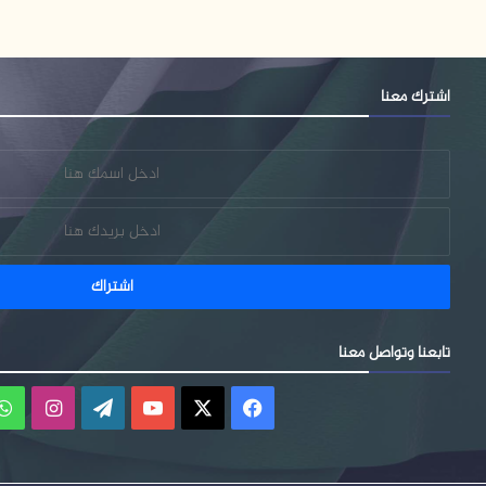
اشترك معنا
تابعنا وتواصل معنا
فيسبوك
‫X
‫YouTube
‫WordPress
انستقر