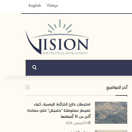
English
Türkçe
بحث عن
آخر المواضيع
استيطان خارج الخرائط الرسمية…كيف
تسيطر مستوطنة “حلميش” على مساحة
أكبر من 10 أضعافها
6 أغسطس، 2026