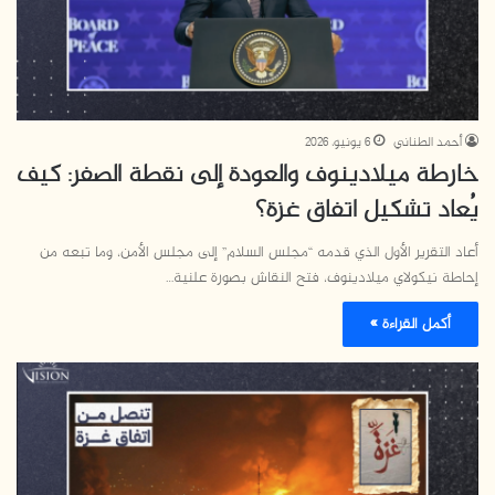
أحمد الطناني
6 يونيو، 2026
خارطة ميلادينوف والعودة إلى نقطة الصفر: كيف
يُعاد تشكيل اتفاق غزة؟
أعاد التقرير الأول الذي قدمه “مجلس السلام” إلى مجلس الأمن، وما تبعه من
إحاطة نيكولاي ميلادينوف، فتح النقاش بصورة علنية…
أكمل القراءة »