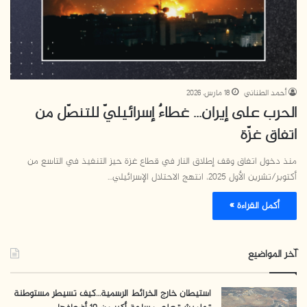
أحمد الطناني
18 مارس، 2026
الحرب على إيران… غطاءٌ إسرائيليّ للتنصّل من
اتفاق غزّة
منذ دخول اتفاق وقف إطلاق النار في قطاع غزة حيز التنفيذ في التاسع من
أكتوبر/تشرين الأول 2025، انتهج الاحتلال الإسرائيلي…
أكمل القراءة »
آخر المواضيع
استيطان خارج الخرائط الرسمية…كيف تسيطر مستوطنة