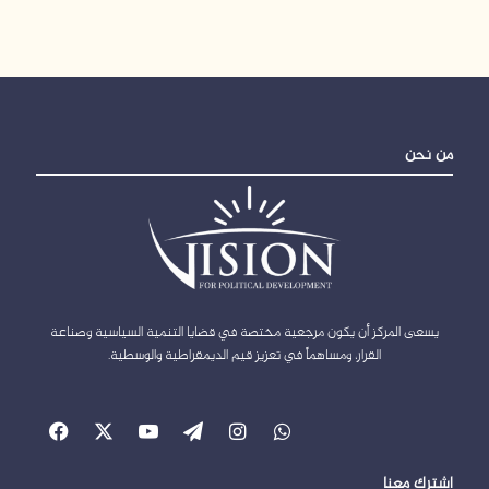
من نحن
يسعى المركز أن يكون مرجعية مختصة في قضايا التنمية السياسية وصناعة
القرار، ومساهماً في تعزيز قيم الديمقراطية والوسطية.
واتساب
انستقرام
‫WordPress
‫X
‫YouTube
فيسبو
اشترك معنا