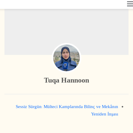
القائمة
Tuqa Hannoon
Sessiz Sürgün: Mülteci Kamplarında Bilinç ve Mekânın
Yeniden İnşası