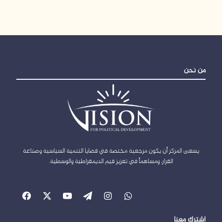
من نحن
يسعى المركز أن يكون مرجعية مختصة في قضايا التنمية السياسية وصناعة
القرار، ومساهماً في تعزيز قيم الديمقراطية والوسطية.
واتساب
انستقرام
‫WordPress
‫X
‫YouTube
فيسبو
اشترك معنا