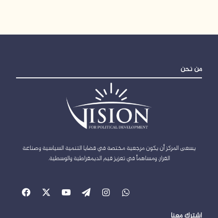
من نحن
يسعى المركز أن يكون مرجعية مختصة في قضايا التنمية السياسية وصناعة
القرار، ومساهماً في تعزيز قيم الديمقراطية والوسطية.
واتساب
انستقرام
‫WordPress
‫X
‫YouTube
فيسبو
اشترك معنا