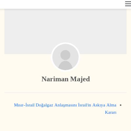
القائمة
Nariman Majed
Mısır–İsrail Doğalgaz Anlaşmasını İsrail’in Askıya Alma
Kararı