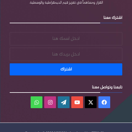
القرار، ومساهماً في تعزيز قيم الديمقراطية والوسطية.
s
اشترك معنا
s
تابعنا وتواصل معنا
فيسبوك
‫X
‫YouTube
‫WordPress
انستقرام
واتساب