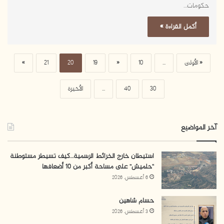
حكومات…
أكمل القراءة »
« الأولى
...
10
«
19
20
21
»
30
40
...
الأخيرة
آخر المواضيع
استيطان خارج الخرائط الرسمية…كيف تسيطر مستوطنة
“حلميش” على مساحة أكبر من 10 أضعافها
6 أغسطس، 2026
حسام شاهين
3 أغسطس، 2026