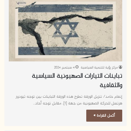
مركز رؤية للتنمية السياسية
4 سبتمبر، 2024
تباينات التيارات الصهيونية السياسية
والثقافية
إنعام حامد/ تنزيل الورقة تطرح هذه الورقة التباينات بين توجه ثيودور
هرتسل للحركة الصهيونية من جهة [1]، مقابل توجه أحاد…
أكمل القراءة »