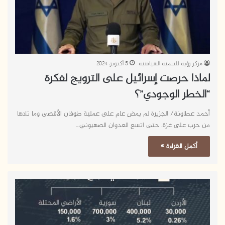
مركز رؤية للتنمية السياسية
5 أكتوبر، 2024
لماذا حرصت إسرائيل على الترويج لفكرة
“الخطر الوجودي”؟
أحمد عطاونة/ الجزيرة لم يمضِ عام على عملية طوفان الأقصى وما تلاها
من حرب على غزة، حتى اتسع العدوان الصهيوني…
أكمل القراءة »