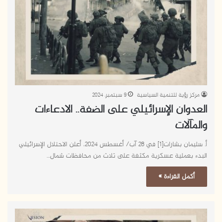
مركز رؤية للتنمية السياسية
9 سبتمبر، 2024
العدوان الإسرائيلي على الضفة.. الادعاءات
والمآلات
أ. سليمان بشارات[1] في 28 آب/ أغسطس 2024، أعلن الاحتلال الإسرائيلي
البدء بعملية عسكرية مكثفة على ثلاث من محافظات شمال…
أكمل القراءة »