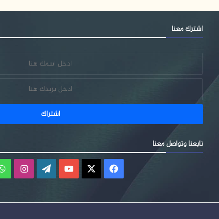
اشترك معنا
تابعنا وتواصل معنا
فيسبوك
‫X
‫YouTube
‫WordPress
انستقر