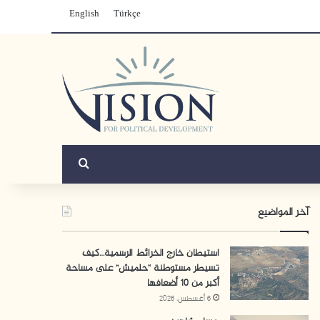
English
Türkçe
بحث عن
آخر المواضيع
استيطان خارج الخرائط الرسمية…كيف
تسيطر مستوطنة “حلميش” على مساحة
أكبر من 10 أضعافها
6 أغسطس، 2026