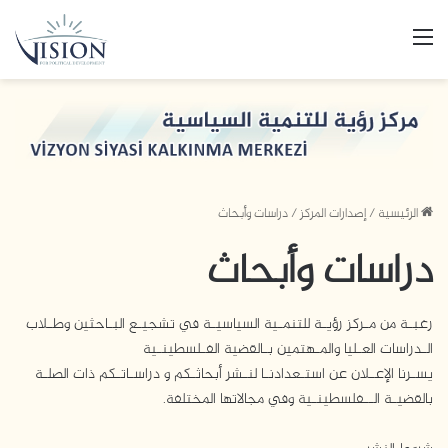
القائمة
الرئيسية
/
إصدارات المركز
/
دراسات وأبحاث
دراسات وأبحاث
رغبـة من مـركز رؤيـة للتنمـية السياسيـة في تشجيـع البـاحثين وطـلاب
الـدراسات العـليا والمـهتمين بـالقضية الفـلسطينـية
يسـرنا الإعـلان عن استـعدادنـا لنـشر أبحاثـكم و دراسـاتـكم ذات الصلـة
بالقضيـة الــفلسطينـية وفي مجالاتها المختلفة.