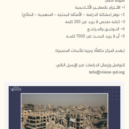
شروط النشر:
1- الالـتزام بالمعايـير الأكـاديمية
2- توفر (مشكلة الدراسة – الأسئلة البحثية – المنهجية – النتائج)
3- كتابة ملخص لا يزيد عن 200 كلمة
4- التـوثيـق والمـراجـع
5- أن لا يزيد البحـث عن 7000 كلمـة
(يقدم المركز مكافأة رمزية للأبحاث المتميزة).
للتواصل وإرسال الدراسات عبر الإيميل التالي:
info@vision-pd.org