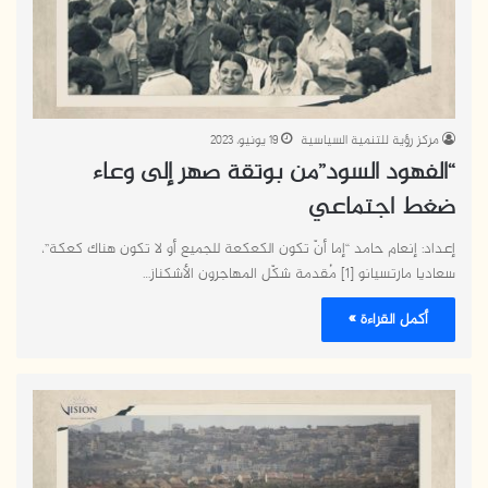
مركز رؤية للتنمية السياسية
19 يونيو، 2023
“الفهود السود”من بوتقة صهر إلى وعاء
ضغط اجتماعي
إعداد: إنعام حامد “إما أنّ تكون الكعكعة للجميع أو لا تكون هناك كعكة”،
سعاديا مارتسيانو [1] مُقدمة شكّل المهاجرون الأشكناز…
أكمل القراءة »