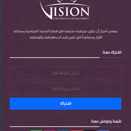
ك
u
P
ر
ب
b
r
ا
e
e
م
يسعى المركز أن يكون مرجعية مختصة في قضايا التنمية السياسية وصناعة
القرار، ومساهماً في تعزيز قيم الديمقراطية والوسطية.
s
اشترك معنا
s
تابعنا وتواصل معنا