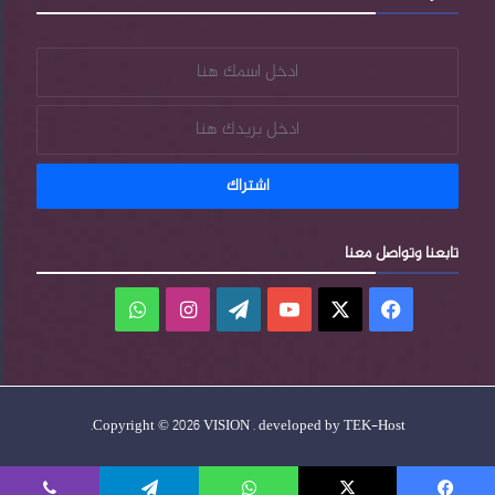
تابعنا وتواصل معنا
فيسبوك
‫X
‫YouTube
‫WordPress
انستقرام
واتساب
.
Copyright © 2026 VISION . developed by
TEK-Host