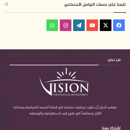
تابعنا على منصات التواصل الاجتماعي
فيسبوك
‫X
‫YouTube
‫WordPress
انستقرام
واتساب
من نحن
يسعى المركز أن يكون مرجعية مختصة في قضايا التنمية السياسية وصناعة
القرار، ومساهماً في تعزيز قيم الديمقراطية والوسطية.
اشترك معنا