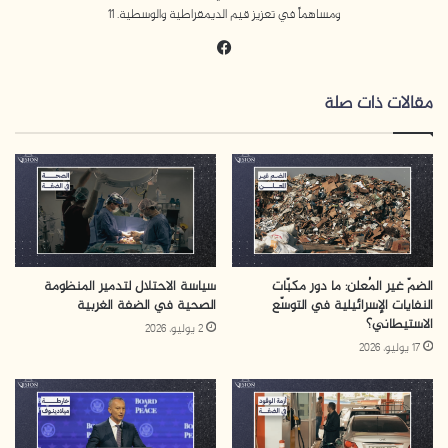
ومساهماً في تعزيز قيم الديمقراطية والوسطية. 11
إطلاق نار من قبل الاحتلال
165
في
هدم منازل
18
سب
وك
مقالات ذات صلة
مصادرة ممتلكات فلسطينية
36
حواجز عسكرية مفاجئة
383
اعتداء على الأماكن المقدسة
26
اعتداء على الطواقم الطبية
1
الضمّ غير المُعلن: ما دور مكبّات
سياسة الاحتلال لتدمير المنظومة
اعتداءات المستوطنين
13
النفايات الإسرائيلية في التوسّع
الصحية في الضفة الغربية
الاستيطاني؟
2 يوليو، 2026
استيلاء على منازل فلسطينية
2
17 يوليو، 2026
أعمال استيطانية
6