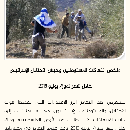
ب
ر
ي
د
ا
إ
ل
ك
ت
ر
ملخص انتهاكات المستوطنين وجيش الاحتلال الإسرائيلي
و
ن
خلال شهر تموز
/
يوليو
2019
ي
ا
يستعرض هذا التقرير أبرز الاعتداءات التي نفذتها قوات
الاحتلال، والمستوطنون الإسرائيليون، ضد الفلسطينيين، إلى
جانب الانتهاكات الاستيطانية ضد الأرض الفلسطينية، وذلك
خلال شهر تموز
/
يوليو 2019. وقد اعتمد التقرير في معلوماته