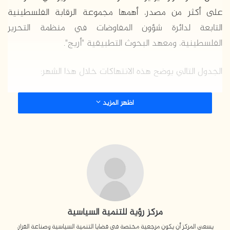
على أكثر من مصدر، أهمها مجموعة الرقابة الفلسطينية
التابعة لدائرة شؤون المفاوضات في منظمة التحرير
الفلسطينية، ومعهد البحوث التطبيقية "أريج".
الجدول التالي يوضح هذه الانتهاكات خلال هذا الشهر:
الشهداء
4
اظهر المزيد
الجرحى والمصابون
329
المعتقلون
484
احتجاز
38
إبعاد عن المسجد الأقصى والقدس
29
مركز رؤية للتنمية السياسية
اقتحامات للمناطق السكنية الفلسطينية
444
يسعى المركز أن يكون مرجعية مختصة في قضايا التنمية السياسية وصناعة القرار،