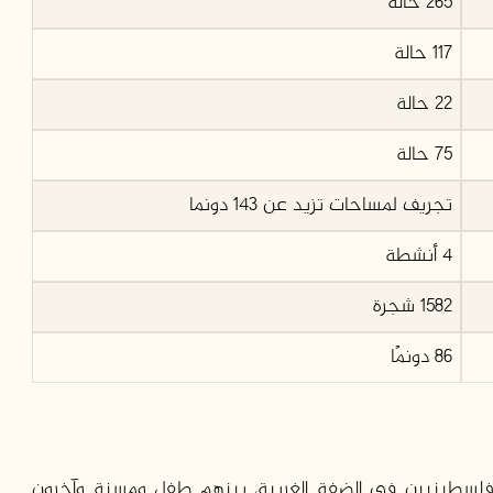
265 حالة
117 حالة
22 حالة
75 حالة
تجريف لمساحات تزيد عن 143 دونما
4 أنشطة
1582 شجرة
86 دونمًا
تشهد خلال شهر تشرين ثاني/نوفمبر الماضي 8 فلسطينيين في الضفة الغربية، بينهم طفل ومسنة وآخرون