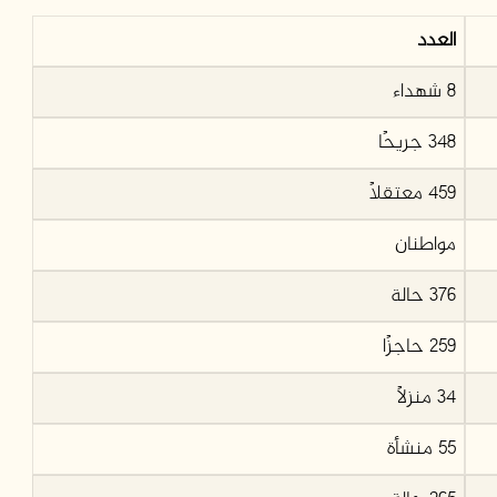
العدد
8 شهداء
348 جريحًا
459 معتقلًا
مواطنان
376 حالة
259 حاجزًا
34 منزلًا
55 منشأة