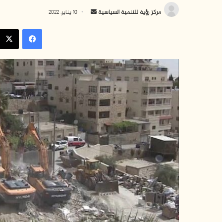
أ
مركز رؤية للتنمية السياسية
10 يناير، 2022
ر
فيسبوك
س
ل
ب
ر
ي
د
ا
إ
ل
ك
ت
ر
و
ن
ي
ا