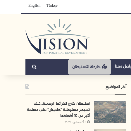
English
Türkçe
بحث عن
اصل معنا
خارطة الاستيطان
آخر المواضيع
استيطان خارج الخرائط الرسمية…كيف
تسيطر مستوطنة “حلميش” على مساحة
أكبر من 10 أضعافها
6 أغسطس، 2026