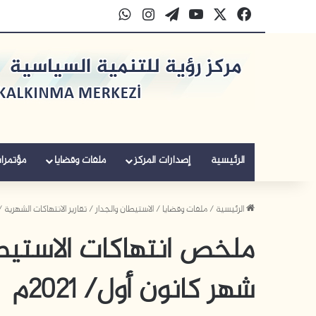
‫X
فيسبوك
‫YouTube
‫WordPress
انستقرام
واتساب
الرئيسية
إصدارات المركز
ملفات وقضايا
مؤتمرا
الرئيسية
/
ملفات وقضايا
/
الاستيطان والجدار
/
تقارير الانتهاكات الشهرية
/
ملخص انتهاكات الاستيط
شهر كانون أول/ 2021م