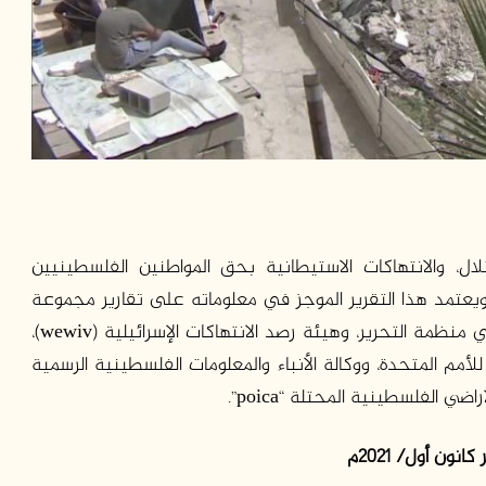
ل، والانتهاكات الاستيطانية بحق المواطنين الفلسطينيين
اضيهم خلال شهر كانون أول / ديسمبر عام 2021، ويعتمد هذا التقرير الموجز في معلوماته على تقارير مجموعة
الرقابة الفلسطينية التابعة لدائرة شؤون المفاوضات في منظمة التحرير، وهيئة رصد الانتهاكات الإسرائيلية (wewiv)،
للأمم المتحدة، ووكالة الأنباء والمعلومات الفلسطينية الرسمية
ي الفلسطينية المحتلة “poica”.
 كانون أول/
2021
م