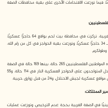
حم بــ 51 اقتحامًا، ثم الخليل بــ 46 اقتحامًا، فيما توزعت الاقتحامات الأخرى على بقية محافظات الضفة
لفلسطينيين:
أقامت قوات الاحتلال 259 حاجزًا مفاجئًا في الضفة الغربية، تركزت في محافظة بيت لحم بواقع 64 حاجزًا عسكريًا،
تليها محافظتا قلقيلية والخليل وانفردت كل منهما بــ 34 حاجزًا عسكريًا، وتوزعت بقية الحواجز في كل من رام الله،
 وطولكرم.
وبلغت عمليات إطلاق النار من قبل جيش الاحتلال تجاه المواطنين الفلسطينيين 265 حالة، بينها 169 حالة في الضفة
الغربية و96 حالة في قطاع غزة، إذ أطلق جنود الاحتلال المتواجدون على الحواجز العسكرية النار في 114 حالة، و55
ير الممتلكات:
ل خلال هذا الشهر 34 منزلًا فلسطينيًا في الضفة الغربية بحجة عدم الترخيص، وتوزعت عمليات