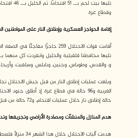
تليها بيت ل
وقطاع غزة.
إقامة الحواجز العسكرية وإطلاق النار على المواطنين ا
و، والقدس، وطوباس، وجنين، ونابلس، وسلفيت، وأريحا،
حالة إطلاق نار خلال عمليات اقتحام، و72 حالة من قبل مواقع عسكرية لجيش الاحتلال، و24 من قبل زوارق حربية.
هدم المنازل والمنشآت ومصادرة الأراضي وتجريفها وتدم
هدمت آليات الاحتلا