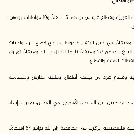
 عن القدس:
اعتقل الاحتلال خلال هذا الشهر 459 مواطنًا في الضفة الغربية وقطاع غزة من بينهم: 16 طفلًا، و10 مواطنات بينهن:
.
وتركزت حالات الاعتقال في الضفة الغربية بواقع 453 معتقلًا، في حين اعتقل 6 مواطنين في قطاع غزة، واحتلت
مدينة القدس المرتبة الأولى من حيث عدد المعتقلين البالغ عددهم 153 معتقلًا، تليها الخليل بــ 74 معتقلًا، ثم رام
 الغربية وقطاع غزة، من بينهم أطفال، وطلبة مدارس ومتضامنة
بعاد مواطنين عن المسجد الأقصى في القدس، بفترات إبعاد
ونفذ جيش الاحتلال 376 عملية اقتحام لتجمعات سكنية فلسطينية، تركزت في محافظة رام الله بواقع 67 اقتحامًا،