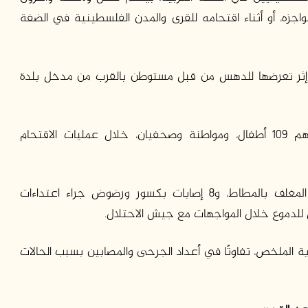
زه، أو أثناء اقتحامه للقرى والمدن الفلسطينية في الضفة
مواطنة غدير أنيس مسالمة (63 عامًا)، إثر تعرضها للدهس من قبل مستوطن بالقرب من مدخل بلدة
وبلغت الإصابات 348 إصابة في الضفة الغربية، بينهم 109 أطفال، ومواطنة وصحفيان، خلال عمليات الاقتحام
وتوزعت الإصابات بين 44 إصابة بالرصاص المعدني المغلف بالمطاط، و8 إصابات بكسور ورضوض جراء اعتداءات
اية الملخص، تفاوتًا في أعداد الجرحى والمصابين بسبب الحالات