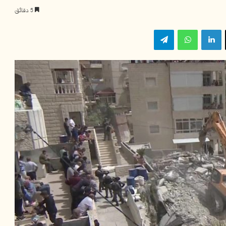
5 دقائق
‫X
لينكدإن
واتساب
تيلقرام