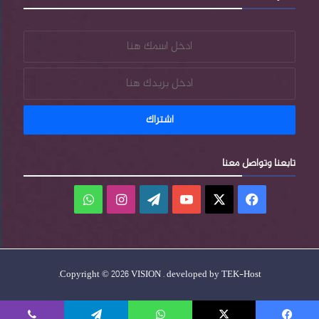
تابعنا وتواصل معنا
فيسبوك
‫X
‫YouTube
‫WordPress
انستقرام
واتساب
.
Copyright © 2026 VISION . developed by
TEK-Host