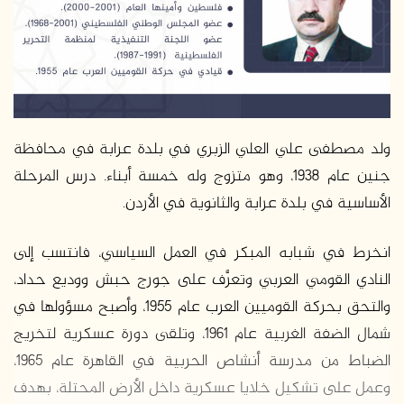
د
ا
إ
ل
ك
ت
ر
ولد مصطفى علي العلي الزبري في بلدة عرابة في محافظة
و
جنين عام 1938، وهو متزوج وله خمسة أبناء. درس المرحلة
ن
الأساسية في بلدة عرابة والثانوية في الأردن.
ي
ا
انخرط في شبابه المبكر في العمل السياسي، فانتسب إلى
النادي القومي العربي وتعرَّف على جورج حبش ووديع حداد،
والتحق بحركة القوميين العرب عام 1955، وأصبح مسؤولها في
شمال الضفة الغربية عام 1961، وتلقى دورة عسكرية لتخريج
الضباط من مدرسة أنشاص الحربية في القاهرة عام 1965،
وعمل على تشكيل خلايا عسكرية داخل الأرض المحتلة، بهدف