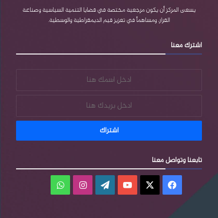
e
e
م
يسعى المركز أن يكون مرجعية مختصة في قضايا التنمية السياسية وصناعة
القرار، ومساهماً في تعزيز قيم الديمقراطية والوسطية.
s
اشترك معنا
s
تابعنا وتواصل معنا
فيسبوك
‫X
‫YouTube
‫WordPress
انستقرام
واتساب