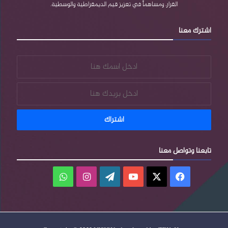
القرار، ومساهماً في تعزيز قيم الديمقراطية والوسطية.
s
اشترك معنا
s
تابعنا وتواصل معنا
فيسبوك
‫X
‫YouTube
‫WordPress
انستقرام
واتساب