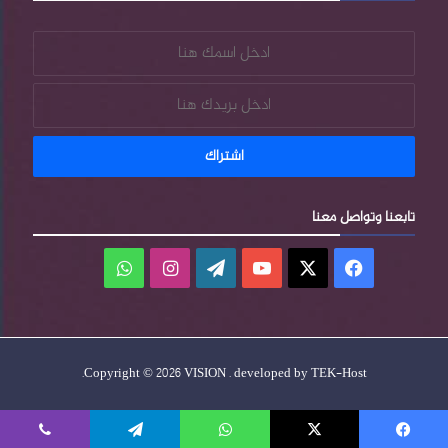
تابعنا وتواصل معنا
فيسبوك
‫X
‫YouTube
‫WordPress
انستقرام
واتساب
.
Copyright © 2026 VISION . developed by
TEK-Host