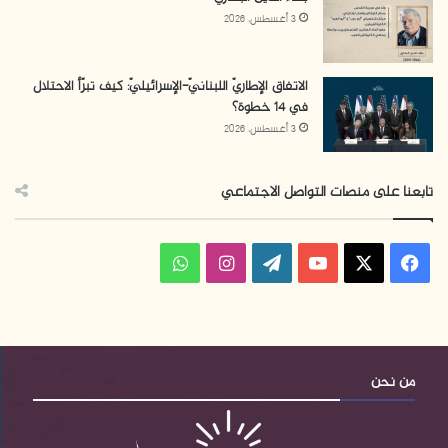
3 أغسطس، 2026
الاتفاق الإطاريّ اللبنانيّ-الإسرائيليّ: كيف تبرّأ الاحتلال
في 14 خطوة؟
3 أغسطس، 2026
تابعنا على منصات التواصل الاجتماعي
فيسبوك
‫X
‫YouTube
‫WordPress
انستقرام
واتساب
من نحن