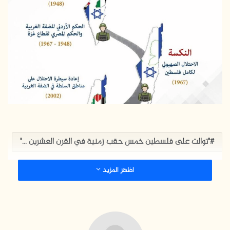
ب
ر
ي
د
ا
إ
ل
ك
ت
ر
و
"توالت على فلسطين خمس حقب زمنية في القرن العشرين ..."
ن
ي
ا
اظهر المزيد