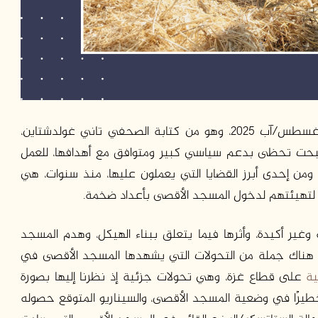
بتاريخ 14 أغسطس/آب 2025، وهو من كتابة الصحفي تاني غولدشتاين،
أصبحت تحظى بدعم سياسي كبير ومتوافق مع أهدافها، للعمل
ومن إحدى أبرز القضايا التي يعملون عليها، منذ سنوات، هي
ود لتهيئتهم لدخول المسجد الأقصى بأعداد ضخمة.
غير أكيدة، وأثرها فيما يتعلق ببناء الهيكل، وهدم المسجد
فإن هناك جملة من التحولات التي يشهدها المسجد الأقصى في
عية
على قطاع غزة، وهي تحولات جزئية إذ نظرنا إليها بصورة
ًا خطيرًا في وضعية المسجد الأقصى، والسيناريو المتوقع حصوله