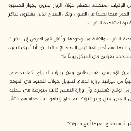
الولايات المتحدة. معظم هؤلاء الزوار يمرون بجوار الحظيرة
لحمر فيها بعيدًا عن العيون. ولكن السياح الذين يشترون تذاكر
رة لمشاهدة البقرات.
لبقرات والغاية من وجودها. ويُقال في العرض إن البقرات
عها لهم أخبر المشترين اليهود الإسرائيليين: “أنا أعرف التوراة
ُستخدم بقراتي في الهيكل يومًا ما”.
امين الإقليمي الاستيطاني ومن زيارات السياح. كما تخصص
ي 32 ألف شيكل فقط سنويًا من ميزانية وزارة الدفاع، لتمويل جولات للجنود في الموقع.
ار من لوائح الاستيراد، وأن وزارة التعليم كانت متورطة في تنظيم
 اليمين، مثل وزير التراث عميحاي إلياهو، عن حماسهم بشأن
ريبًا سيصبح عمرها أربع سنوات”.