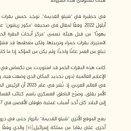
هناك تستوفي هذه الشروط.
في حظيرة في “شيلو القديمة”، توجد خمس بقرات م
يهودًا” من قبل هيئة تسمى “مركز أبحاث البقرة الحمر
لاستيراد بقرات حمراء وتربيتها، ولكن معظمها قد فشل 
تبلغ من العمر عامًا واحدًا، ولم يكن من المؤكد إذا م
الإعلام العالمية (دون تحديد المكان الذي وضعت فيه، و
في العالم العربي، إذ
الأمر بقلق. وصرّح الناطق العسكري باسم كتائب القسام
إلى البلاد كان أحد أسباب عملية طوفان الأقصى في 7 أكتوبر/تشرين الأول 2023.
يعج الموقع الأثري “شيلو القديمة” بالزوار حتى في ذروة
أخرى، على بقايا من مملكة إسرائيل،
[vi]
والذي وفقًا ل