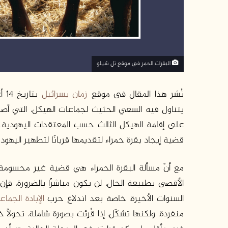
البقرات الحمر في موقع تل شيلو
نُشر هذا المقال في موقع
زمان يسرائيل
يتناول فيه السعي الحثيث لجماعات الهيكل، التي 
على إقامة الهيكل الثالث حسب المعتقدات اليهودية. 
قضية إيجاد بقرة حمراء لتقديمها قربانًا لتطهير اليه
مع أنّ مسألة البقرة الحمراء هي قضية غير محسومة و
الأقصى بطبيعة الحال، لن يكون مباشرًا بالضرورة، 
السنوات الأخيرة، خاصة بعد اندلاع حرب
الإبادة الجما
منفردة، ولكنها تشكّل، إذا قُرِئت بصورة شاملة، تحول