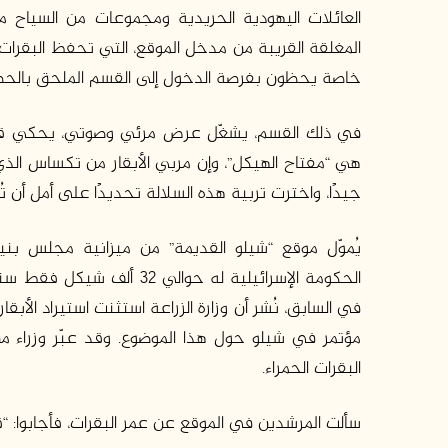
العائلات اليهودية الحريدية ومجموعات من السياح من 
المغلقة القريبة من مدخل الموقع، التي تحفظ البقرات ا
خاصة يحظون بفرصة الدخول إلى القسم الملحق بالحظي
في ذلك القسم، يشغّل عرض مرئي وصوتي، يحكي قصة ا
هي “مفتاح الهيكل”، وإن مربي الأبقار من تكساس الذي با
جيدًا، واخترت تربية هذه السلالة تحديدًا على أمل أن ت
يُموّل موقع “شيلو القديمة” من ميزانية مجلس بني
الحكومة الإسرائيلية له حوال
في السابق، نُشر أن وزارة الزراعة استثنت استيراد الأبق
مؤتمر في شيلو حول هذا الموضوع. وقد عبّر وزراء من
البقرات الحمراء.
سألت المرشدين في الموقع عن عمر البقرات، فأجابوا: “ق