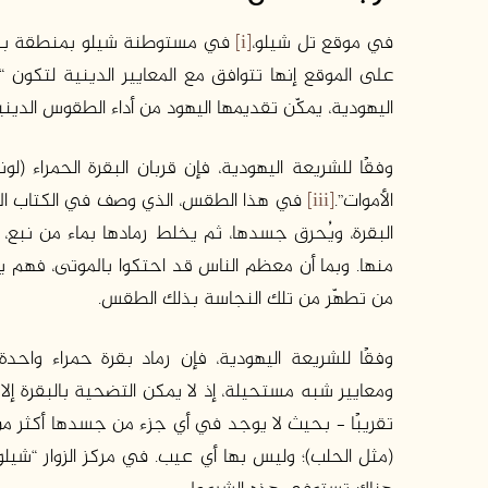
في موقع تل شيلو،
[i]
في مستوطنة شيلو بمنطقة بن
على الموقع إنها تتوافق مع المعايير الدينية لتكون “ب
اليهودية، يمكّن تقديمها اليهود من أداء الطقوس الدين
وفقًا للشريعة اليهودية، فإن قربان البقرة الحمراء (
الأموات”.
[iii]
في هذا الطقس، الذي وصف في الكتاب الم
البقرة، ويُحرق جسدها، ثم يخلط رمادها بماء من نبع، 
منها. وبما أن معظم الناس قد احتكوا بالموتى، فهم ي
من تطهّر من تلك النجاسة بذلك الطقس.
وفقًا للشريعة اليهودية، فإن رماد بقرة حمراء واح
ومعايير شبه مستحيلة، إذ لا يمكن التضحية بالبقرة إلا
تقريبًا – بحيث لا يوجد في أي جزء من جسدها أكثر من 
(مثل الحلب)؛ وليس بها أي عيب. في مركز الزوار “شيلو