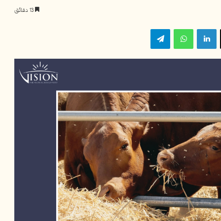
13 دقائق
‫X
لينكدإن
واتساب
تيلقرام