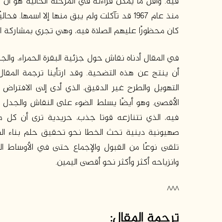
فيه. وأقل ما يمكن قراءته في المرحلة الحالية هو أن
منذ عام 1967 قد تآكلت ولم يبق منها إلا اسمها
كان محظورًا عليهم الصلاة فيه، وهي تجري بمشاركة الآ
في المقال أدناه نقاش حول جزئية البقرة الحمراء، والج
أن ينتج عن هذه التضحية. وقد ارتأينا ترجمة المق
التهويل والطرح غير الدقيق، الذي أدى إلى الافتر
الأقصى. وهو أيضًا يسلط الضوء على النقاش والجدل 
فيه، الذي تتنازعه قوتا جذب، حريدية ترى أن كل ما 
صهيونية دينية تحث الخطا نحو تحقيق حلم بناء الهي
تلقى نوعًا من القبول والإجماع حتى في الأوساط ال
وانزياحه أكثر وأكثر نحو أقصى اليمين.
^^^
ترجمة المقال: