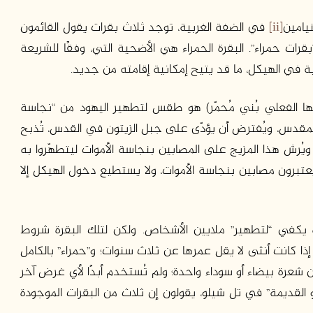
يامين
[ii]
في الضفة الغربية، توجد ثلاث بقرات يقول القائمون
قرات حمراء”. البقرة الحمراء هي الأضحية التي، وفقًا للشريعة
ية في الهيكل، ما قد يتيح إمكانية إقامته من جديد.
لونها الفعلي بُني مُحمّر) هو طقس لتطهير اليهود من “نجاسة
قدس، ويُفترض أن يؤدّى على جبل الزيتون في القدس، تُذبح
ويُرش هذا المزيج على المصابين بنجاسة الأموات ليتطهّروا به
عتبرون مصابين بنجاسة الأموات، ولا يستطيع دخول الهيكل إلا
دة يكفي “لتطهير” ملايين الأشخاص. ولكن لتلك البقرة شروط
 إذا كانت أنثى لا يقل عمرها عن ثلاث سنوات؛ و”حمراء” بالكامل
شعرة بيضاء أو سوداء واحدة؛ ولم تُستخدم أبدًا لأي غرض آخر
 القديمة” في تل شيلو، يقولون إن ثلاث من البقرات الموجودة