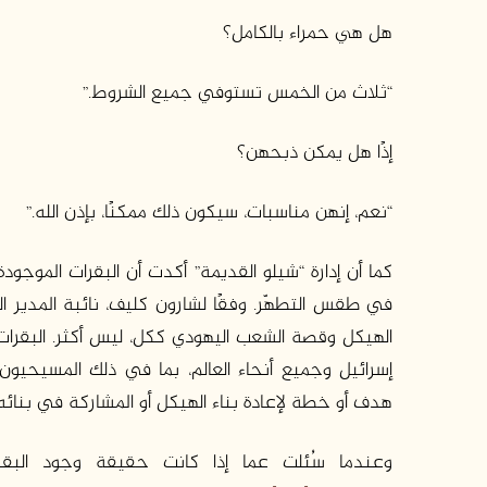
هل هي حمراء بالكامل؟
“ثلاث من الخمس تستوفي جميع الشروط.”
إذًا هل يمكن ذبحهن؟
“نعم، إنهن مناسبات، سيكون ذلك ممكنًا، بإذن الله.”
كما أن إدارة “شيلو القديمة” أكدت أن البقرات الموجو
في طقس التطهّر. وفقًا لشارون كليف، نائبة المدير 
الهيكل وقصة الشعب اليهودي ككل، ليس أكثر. البقرات
إسرائيل وجميع أنحاء العالم، بما في ذلك المسيحيون، 
هدف أو خطة لإعادة بناء الهيكل أو المشاركة في بنائه
وعندما سُئلت عما إذا كانت حقيقة وجود الب