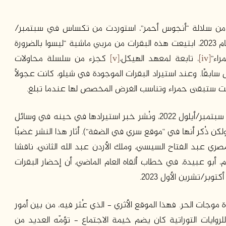
ن سلالة “أنجوس أحمر”، استوردت من تكساس في سبتمبر/
أيلول 2022. وفقًا لمقال في صحيفة “مكور ريشون” عام 2023، ابتيعت هذه البقرات من مربي ماشية “ليسوا بالضرورة
اء”
[iv]
، تابعة لمعهد الهيكل،
[v]
كجزء من سلسلة محاولات
سابقًا. وعند استيراد البقرات الموجودة في شيلو، كانت عجولًا
ا كانت ستبقى حمراء وتناسب الغرض المخصص لها عندما تبلغ.
كانت هذه البقرات الحمر قد استوردت من تكساس في سبتمبر/أيلول 2022، ونُشر خبر استيرادها في حينه في وسائل
لكن ذُكر أنها في “موقع سري في الضفة”). أثار هذا النشر غضبًا
 نُشر في عام 2023 أن الرئيس المصري عبد الفتاح السيسي، وملك الأردن عبد الله الثاني، ناقشا
، أبو عبيدة، في خطاب ألقاه العام الماضي، أن إحضار البقرات
 موجات الحر. فهذا الموقع الأثري – الذي عُثر فيه، من بين أمور
لروايات التوراتية كان يضم خيمة الاجتماع – تؤمّه العديد من