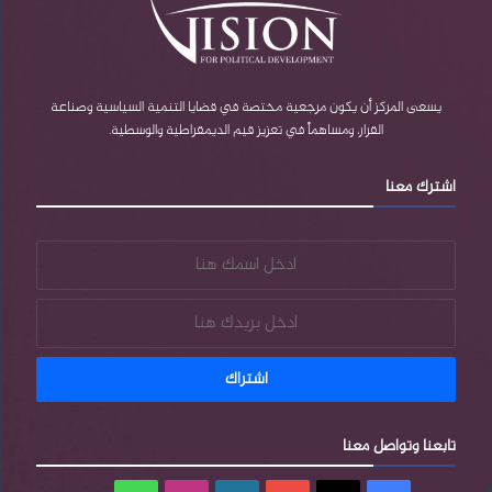
ك
u
P
ر
ب
b
r
ا
e
e
م
يسعى المركز أن يكون مرجعية مختصة في قضايا التنمية السياسية وصناعة
القرار، ومساهماً في تعزيز قيم الديمقراطية والوسطية.
s
اشترك معنا
s
تابعنا وتواصل معنا