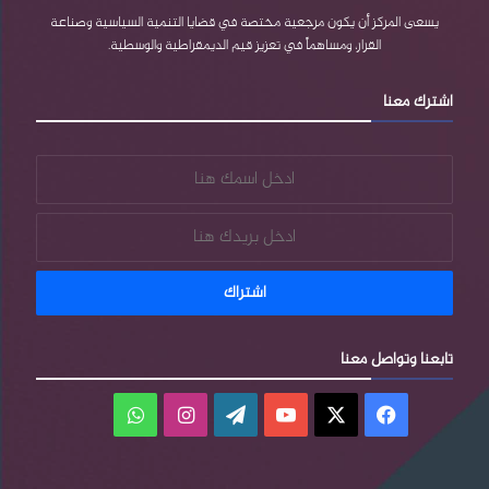
e
e
م
يسعى المركز أن يكون مرجعية مختصة في قضايا التنمية السياسية وصناعة
القرار، ومساهماً في تعزيز قيم الديمقراطية والوسطية.
s
اشترك معنا
s
تابعنا وتواصل معنا
فيسبوك
‫X
‫YouTube
‫WordPress
انستقرام
واتساب