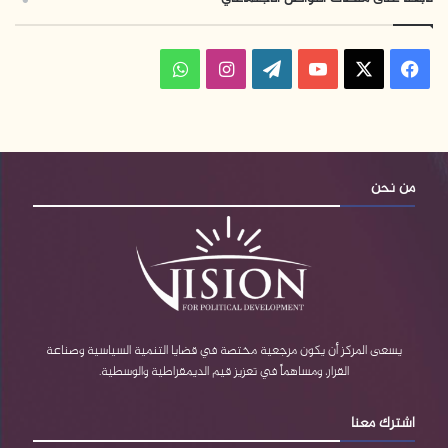
ف
ا
و
ي
X
Y
W
ن
ا
س
o
o
س
ت
ب
u
r
ت
س
من نحن
و
T
d
ق
ا
ك
u
P
ر
ب
b
r
ا
e
e
م
يسعى المركز أن يكون مرجعية مختصة في قضايا التنمية السياسية وصناعة
القرار، ومساهماً في تعزيز قيم الديمقراطية والوسطية.
s
اشترك معنا
s