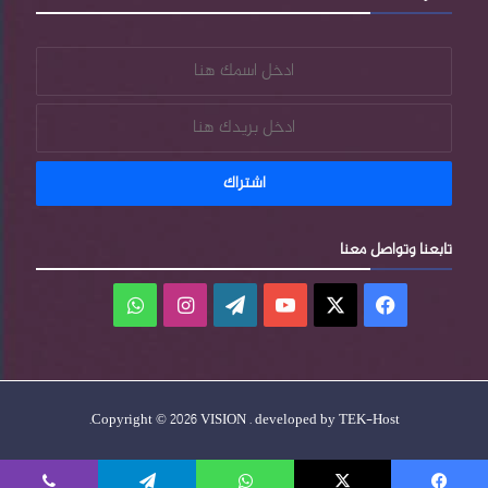
تابعنا وتواصل معنا
فيسبوك
‫X
‫YouTube
‫WordPress
انستقرام
واتساب
.
Copyright © 2026 VISION . developed by
TEK-Host