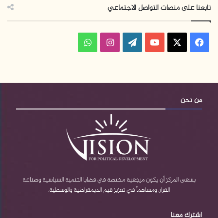
تابعنا على منصات التواصل الاجتماعي
فيسبوك
‫X
‫YouTube
‫WordPress
انستقرام
واتساب
من نحن
يسعى المركز أن يكون مرجعية مختصة في قضايا التنمية السياسية وصناعة
القرار، ومساهماً في تعزيز قيم الديمقراطية والوسطية.
اشترك معنا