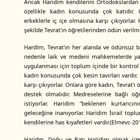
Ancak Haridim kendilerini Ortodokslardan 
özellikle kadın konusunda çok katıdır. 
erkeklerle iç içe olmasına karşı çıkıyorlar
şekilde Tevrat’ın öğretilerinden ödün veril
Hardim, Tevrat’ın her alanda ve ödünsüz bi
nedenle laik ve medeni mahkemelerde yarg
uygulanması için toplum içinde bir kontrol 
kadın konusunda çok kesin tavırları vardır. 
karşı çıkıyorlar. Onlara göre kadın, Tevrat’
destek olmalıdır. Medreselerine bağlı öğ
istiyorlar. Haridim “beklenen kurtarıcın
geleceğine inanıyorlar. Haridim İsrail toplu
kendilerine has kıyafetleri vardır.(Elmevc-20
Haridm, Doğu ve Batı Haridim olmak üzere