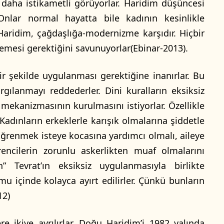
daha istikametli görüyorlar. Haridim düşüncesi
Onlar normal hayatta bile kadının kesinlikle
. Haridim, çağdaşlığa-modernizme karşıdır. Hiçbir
memesi gerektiğini savunuyorlar(Ebinar-2013).
r şekilde uygulanması gerektiğine inanırlar. Bu
ılanmayı reddederler. Dini kuralların eksiksiz
mekanizmasının kurulmasını istiyorlar. Özellikle
Kadınların erkeklerle karışık olmalarına şiddetle
ı öğrenmek isteye kocasına yardımcı olmalı, aileye
rencilerin zorunlu askerlikten muaf olmalarını
ın” Tevrat’ın eksiksiz uygulanmasıyla birlikte
mu içinde kolayca ayırt edilirler. Çünkü bunların
12)
 ikiye ayrılırlar. Doğu Haridim’i 1982 yalında