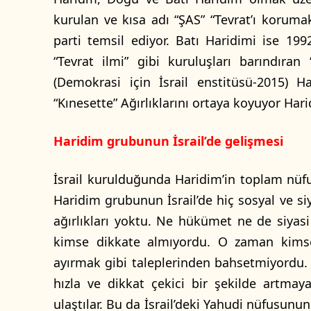
kurulan ve kısa adı “ŞAS” “Tevrat’ı koruma
parti temsil ediyor. Batı Haridimi ise 199
“Tevrat ilmi” gibi kuruluşları barındıran 
(Demokrasi için İsrail enstitüsü-2015) H
“Kınesette” Ağırlıklarını ortaya koyuyor Har
Haridim grubunun İsrail’de gelişmesi
İsrail kurulduğunda Haridim’in toplam nüf
Haridim grubunun İsrail’de hiç sosyal ve s
ağırlıkları yoktu. Ne hükümet ne de siyasi 
kimse dikkate almıyordu. O zaman kimse
ayırmak gibi taleplerinden bahsetmiyordu
hızla ve dikkat çekici bir şekilde artma
ulaştılar. Bu da İsrail’deki Yahudi nüfusun