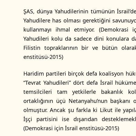
ŞAS, dünya Yahudilerinin tümünün İsrail’d
Yahudilere has olması gerektiğini savunuyor
kullanmayı ihmal etmiyor. (Demokrasi iç
Yahudileri kolu da sadece dini konulara dai
Filistin topraklarının bir ve bütün olar
enstitüsü-2015)
Haridim partileri birçok defa koalisyon hük
“Tevrat Yahudileri” dört defa İsrail hüküm
temsilcileri tam yetkilerle bakanlık k
ortaklığının üçü Netanyahu’nun başkanı old
olmuştur. Ancak şu farkla ki Likut ile yapı
İşçi partisini ise dışarıdan destekleme
(Demokrasi için İsrail enstitüsü-2015)