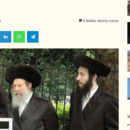
9
4 dakika okuma süresi
LinkedIn
WhatsApp
Telegram
S