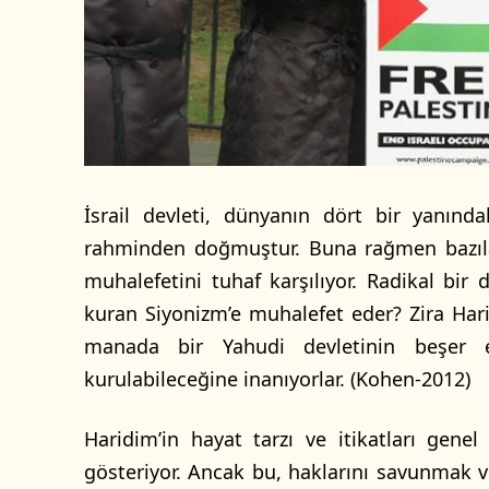
m
e
k
İsrail devleti, dünyanın dört bir yanınd
rahminden doğmuştur. Buna rağmen bazılar
muhalefetini tuhaf karşılıyor. Radikal bir d
kuran Siyonizm’e muhalefet eder? Zira Hari
manada bir Yahudi devletinin beşer e
kurulabileceğine inanıyorlar. (Kohen-2012)
Haridim’in hayat tarzı ve itikatları genel 
gösteriyor. Ancak bu, haklarını savunmak v