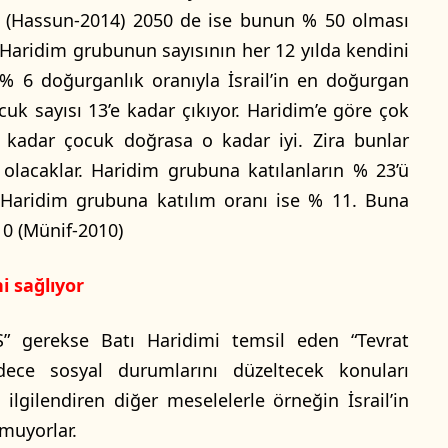
r. (Hassun-2014) 2050 de ise bunun % 50 olması
 Haridim grubunun sayısının her 12 yılda kendini
 % 6 doğurganlık oranıyla İsrail’in en doğurgan
ocuk sayısı 13’e kadar çıkıyor. Haridim’e göre çok
Ne kadar çocuk doğrasa o kadar iyi. Zira bunlar
olacaklar. Haridim grubuna katılanların % 23’ü
n Haridim grubuna katılım oranı ise % 11. Buna
 0 (Münif-2010)
ni sağlıyor
 gerekse Batı Haridimi temsil eden “Tevrat
dece sosyal durumlarını düzeltecek konuları
gilendiren diğer meselelerle örneğin İsrail’in
ymuyorlar.