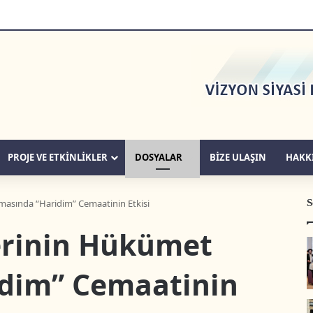
PROJE VE ETKİNLİKLER
DOSYALAR
BIZE ULAŞIN
HAKK
S
rmasında “Haridim” Cemaatinin Etkisi
lerinin Hükümet
dim” Cemaatinin