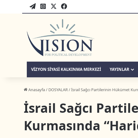
WordPress
twitter-tr
instagram-tr
facebook-tr
VIZYON SIYASI KALKINMA MERKEZI
YAYINLAR
Anasayfa
/
DOSYALAR
/
İsrail Sağcı Partilerinin Hükümet Ku
İsrail Sağcı Parti
Kurmasında “Hari