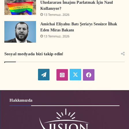
Uluslararası İmajını Parlatmak İçin Nasıl
Kullanıyor?
13 Temmuz، 2026
Amichai Eliyahu: Batı Şeria’yı Sessizce İlhak
Eden Miras Bakanı
13 Temmuz، 2026
Sosyal medyada bizi takip edin!
W
t
i
f
o
w
n
a
r
i
s
c
Hakkımızda
d
t
t
e
P
t
a
b