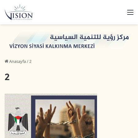
M
Anasayfa
/
2
2