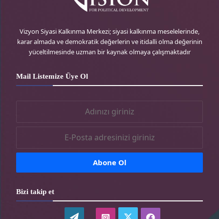
r
e
g
o
e
r
r
o
Vizyon Siyasi Kalkınma Merkezi; siyasi kalkınma meselelerinde,
karar almada ve demokratik değerlerin ve itidalli olma değerinin
s
-
a
k
yüceltilmesinde uzman bir kaynak olmaya çalışmaktadır
s
t
m
-
Mail Listemize Üye Ol
r
-
t
t
r
r
Bizi takip et
WordPress
twitter-
instagram-
facebook-