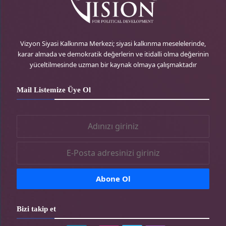
r
e
g
o
e
r
r
o
Vizyon Siyasi Kalkınma Merkezi; siyasi kalkınma meselelerinde,
karar almada ve demokratik değerlerin ve itidalli olma değerinin
s
-
a
k
yüceltilmesinde uzman bir kaynak olmaya çalışmaktadır
s
t
m
-
Mail Listemize Üye Ol
r
-
t
t
r
r
Bizi takip et