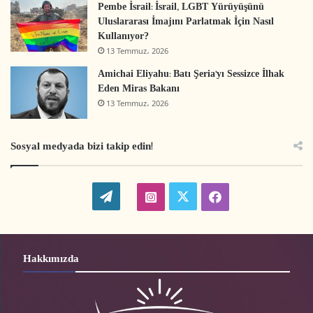
Pembe İsrail: İsrail, LGBT Yürüyüşünü
Uluslararası İmajını Parlatmak İçin Nasıl
Kullanıyor?
13 Temmuz، 2026
Amichai Eliyahu: Batı Şeria’yı Sessizce İlhak
Eden Miras Bakanı
13 Temmuz، 2026
Sosyal medyada bizi takip edin!
W
t
i
f
o
w
n
a
r
i
s
c
Hakkımızda
d
t
t
e
P
t
a
b