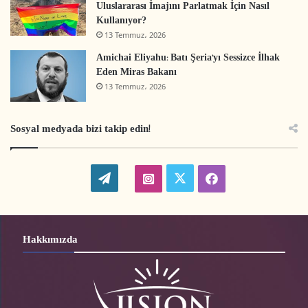
Uluslararası İmajını Parlatmak İçin Nasıl
Kullanıyor?
13 Temmuz، 2026
Amichai Eliyahu: Batı Şeria’yı Sessizce İlhak
Eden Miras Bakanı
13 Temmuz، 2026
Sosyal medyada bizi takip edin!
W
t
i
f
o
w
n
a
r
i
s
c
Hakkımızda
d
t
t
e
P
t
a
b