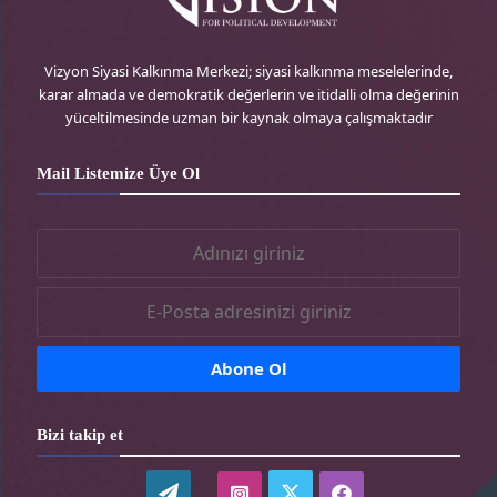
r
e
g
o
e
r
r
o
Vizyon Siyasi Kalkınma Merkezi; siyasi kalkınma meselelerinde,
karar almada ve demokratik değerlerin ve itidalli olma değerinin
s
-
a
k
yüceltilmesinde uzman bir kaynak olmaya çalışmaktadır
s
t
m
-
Mail Listemize Üye Ol
r
-
t
t
r
r
Bizi takip et
WordPress
twitter-
instagram-
facebook-