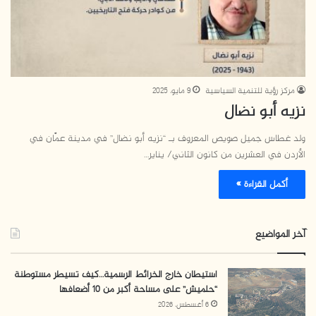
مركز رؤية للتنمية السياسية
9 مايو، 2025
نزيه أبو نضال
ولد غطاس جميل صويص المعروف بـ “نزيه أبو نضال” في مدينة عمَّان في
الأردن في العشرين من كانون الثاني/ يناير…
أكمل القراءة »
آخر المواضيع
استيطان خارج الخرائط الرسمية…كيف تسيطر مستوطنة
“حلميش” على مساحة أكبر من 10 أضعافها
6 أغسطس، 2026