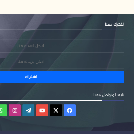
اشترك معنا
تابعنا وتواصل معنا
فيسبوك
‫X
‫YouTube
‫WordPress
انستقر