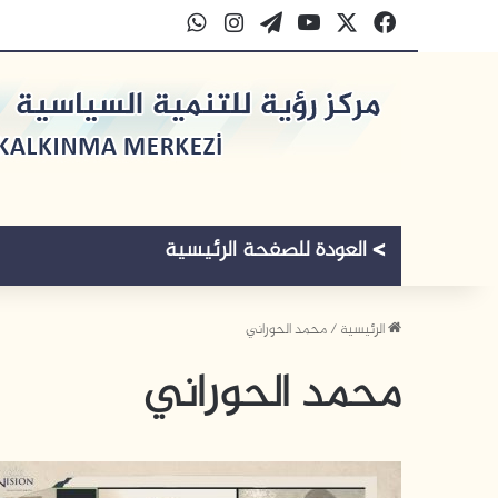
‫X
فيسبوك
‫YouTube
‫WordPress
انستقرام
واتساب
الرئيسية
/
محمد الحوراني
محمد الحوراني