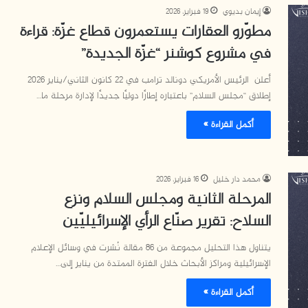
إيمان بديوي
19 فبراير، 2026
مطوّرو العقارات يستعمرون قطاع غزّة: قراءة
في مشروع كوشنر “غزّة الجديدة”
أعلن الرئيس الأمريكي دونالد ترامب في 22 كانون الثاني/يناير 2026
إطلاق “مجلس السلام” باعتباره إطارًا دوليًا جديدًا لإدارة مرحلة ما…
أكمل القراءة »
محمد دار خليل
16 فبراير، 2026
المرحلة الثانية ومجلس السلام ونزع
السلاح: تقرير صنّاع الرأي الإسرائيليّين
يتناول هذا التحليل مجموعة من 86 مقالة نُشرت في وسائل الإعلام
الإسرائيلية ومراكز الأبحاث خلال الفترة الممتدة من يناير إلى…
أكمل القراءة »