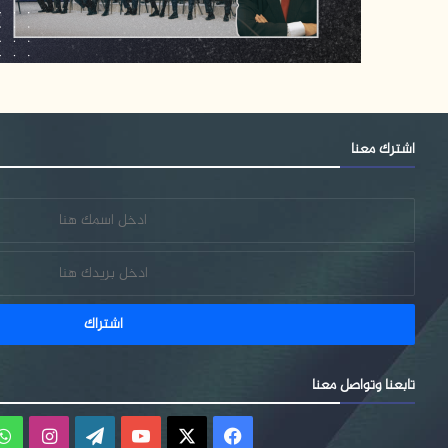
اشترك معنا
تابعنا وتواصل معنا
فيسبوك
‫X
‫YouTube
‫WordPress
انستقر