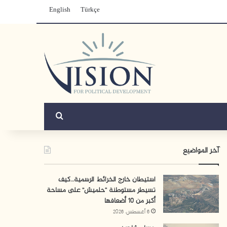
English
Türkçe
بحث عن
آخر المواضيع
استيطان خارج الخرائط الرسمية…كيف
تسيطر مستوطنة “حلميش” على مساحة
أكبر من 10 أضعافها
6 أغسطس، 2026