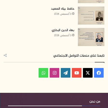
حافظ بيك السعيد
3 أغسطس، 2026
بهاء الدين البخاري
3 أغسطس، 2026
تابعنا على منصات التواصل الاجتماعي
ف
ا
و
ي
X
Y
W
ن
ا
س
o
o
س
ت
ب
u
r
ت
س
من نحن