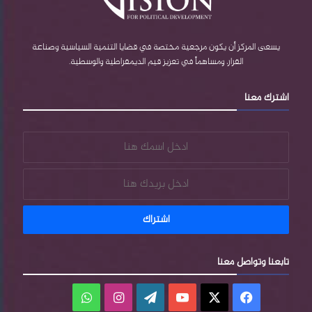
b
r
ا
e
e
م
يسعى المركز أن يكون مرجعية مختصة في قضايا التنمية السياسية وصناعة
القرار، ومساهماً في تعزيز قيم الديمقراطية والوسطية.
s
اشترك معنا
s
تابعنا وتواصل معنا
فيسبوك
‫X
‫YouTube
‫WordPress
انستقرام
واتساب