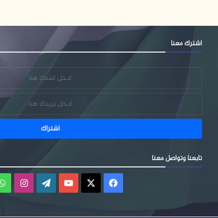
اشترك معنا
تابعنا وتواصل معنا
فيسبوك
‫X
‫YouTube
‫WordPress
انستقر