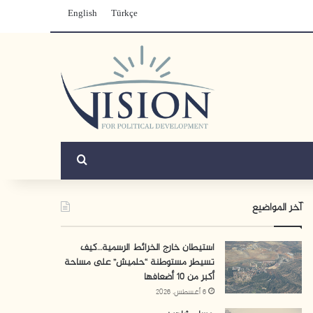
English
Türkçe
بحث عن
آخر المواضيع
استيطان خارج الخرائط الرسمية…كيف
تسيطر مستوطنة “حلميش” على مساحة
أكبر من 10 أضعافها
6 أغسطس، 2026