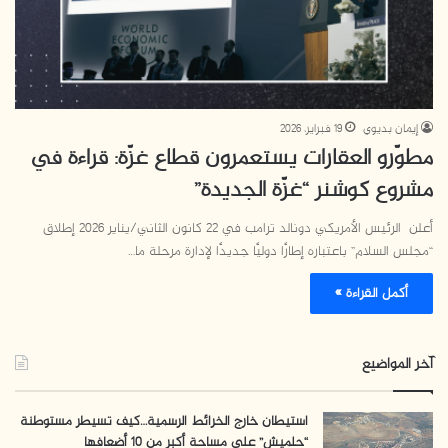
إيمان بديوي
19 فبراير، 2026
مطوّرو العقارات يستعمرون قطاع غزّة: قراءة في
مشروع كوشنر “غزّة الجديدة”
أعلن الرئيس الأمريكي دونالد ترامب في 22 كانون الثاني/يناير 2026 إطلاق
“مجلس السلام” باعتباره إطارًا دوليًا جديدًا لإدارة مرحلة ما…
أكمل القراءة »
آخر المواضيع
استيطان خارج الخرائط الرسمية…كيف تسيطر مستوطنة
“حلميش” على مساحة أكبر من 10 أضعافها