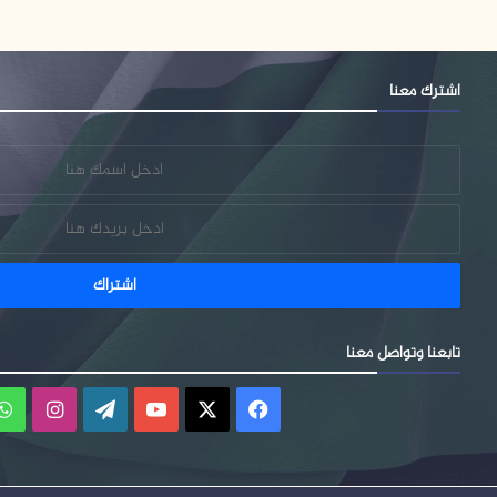
اشترك معنا
تابعنا وتواصل معنا
فيسبوك
‫X
‫YouTube
‫WordPress
انستقر