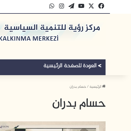
‫X
فيسبوك
‫YouTube
‫WordPress
انستقرام
واتساب
الرئيسية
/
حسام بدران
حسام بدران