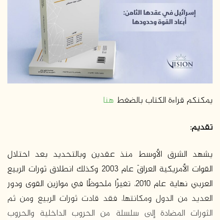
ر
ي
د
ا
إ
ل
ك
ت
ر
يمكنكم قراءة الكتاب بالضغط
هنا
و
ن
تقديم:
ي
ا
يشهد الشرق الأوسط منذ عقدين وبالتحديد بعد احتلال
القوات الأمريكية العراقَ عام 2003 وكذلك انطلاق ثورات الربيع
العربي نهاية عام 2010، تغيرًا ملحوظًا في موازين القوى ودور
العديد من الدول ومكانتها، فقد قادت ثورات الربيع ومن ثم
الثورات المضادة إلى سلسلة من الحروب الداخلية والحروب