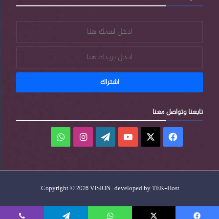
تابعنا وتواصل معنا
فيسبوك
‫X
‫YouTube
‫WordPress
انستقرام
واتساب
.
Copyright © 2026 VISION . developed by
TEK-Host