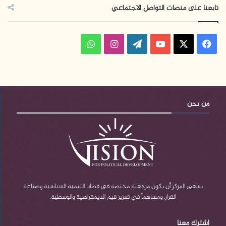
تابعنا على منصات التواصل الاجتماعي
فيسبوك
‫X
‫YouTube
‫WordPress
انستقرام
واتساب
من نحن
يسعى المركز أن يكون مرجعية مختصة في قضايا التنمية السياسية وصناعة
القرار، ومساهماً في تعزيز قيم الديمقراطية والوسطية.
اشترك معنا