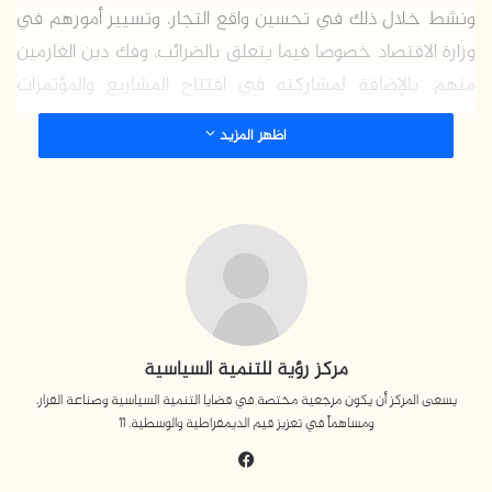
ونشط خلال ذلك في تحسين واقع التجار، وتسيير أمورهم في
وزارة الاقتصاد خصوصا فيما يتعلق بالضرائب، وفك دين الغارمين
منهم، بالإضافة لمشاركته في افتتاح المشاريع والمؤتمرات
الاقتصادية في قطاع غزة، وإنشاء توأمة بين الغرفة التجارية
اظهر المزيد
لمدينة غزة والغرفة التجارية لمدينة إسطنبول، وشارك في
مؤتمرات محلية وعربية في عمّان والقاهرة ومؤتمرات دولية
تُعنى بالاقتصاد.
نشط الحصري من خلال الغرفة التجارية في تقديم منح
دراسية داخلية وخارجية لطلبة الجامعات، كما ساهم خلال
جائحة كورونا في تزويد عدة مراكز للحجر الصحي بالمستلزمات
مركز رؤية للتنمية السياسية
المطلوبة للمحجورين، كما أنَّه انخرط في المجال المؤسساتي؛
يسعى المركز أن يكون مرجعية مختصة في قضايا التنمية السياسية وصناعة القرار،
حيث أصبح نائبا لرئيس مجلس أمناء جامعة غزة عام 2022،
ومساهماً في تعزيز قيم الديمقراطية والوسطية. 11
والرئيس الفخري لجمعية الشعراء والمثقفين العرب، وعضو
فيسبوك
الجمعية العمومية لجمعية مرضى السرطان، ورئيس الشؤون