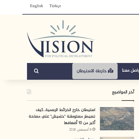
English
Türkçe
بحث عن
اصل معنا
خارطة الاستيطان
آخر المواضيع
استيطان خارج الخرائط الرسمية…كيف
تسيطر مستوطنة “حلميش” على مساحة
أكبر من 10 أضعافها
6 أغسطس، 2026