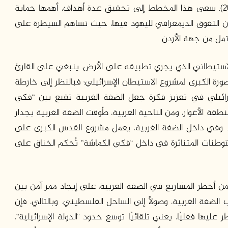
يتراوح بين 10 إلى 15 كم (الموسوعة الفلسطينية، 2013). سعى هذا المخطط إلى تحقيق عدة أهداف، أهمها حماية
ن التفوق الديمغرافي لليهود فيها، حيث تساهم السيطرة على
ل من جهة الأردن.
الاستيطاني الذي يجري تطبيقه على الأرض. ينبغي على القارئ
صورة الكبرى لمشروع الاستيطان الإسرائيلي؛ فبالنظر إلى خارطة
إسرائيلي في تعزيز فكرة جعل الضفة الغربية تقبع بين “فكي
قة الأغوار، ومن الناحية الغربية، طُوقت الضفة الغربية بجدار
. وفي داخل الضفة الغربية، يعمل مشروع القدس الكبرى على
طنات المتناثرة في داخل “فكي الكماشة” تُحكم الخناق على
ن أخطر المشاريع في الضفة الغربية، على إيجاد ممر آمن بين
لضفة الغربية، وصولًا إلى الساحل الفلسطيني. وبالتالي، فإن
 عليها فعليًا، يعني تلقائيًا توسع حدود “الدولة الإسرائيلية”،