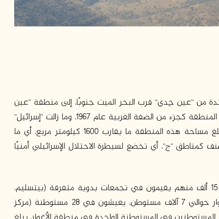
دة من “عين جِدي” قرب البحر الميت جنوبًا، إلى منطقة “عين
البيضاء” القريبة من بيسان شمالًا. وقد تم احتلال هذه المنطقة كجزء من الضفة الغربية عام 1967، وما زالت “إسرائيل”
تسيطر فعليًا على هذه المنطقة منذ ذلك الوقت. تبلغ مساحة هذه المنطقة ما يقارب 1600 كيلومتر مربع، أي ما
حة الضفة الغربية. 87% منها تصنف كمناطق “ج”، أي تخضع لسيطرة الاحتلال الإسرائيلي أمنيًا
يعيش في هذه المنطقة حوالي 80 ألف فلسطيني، 15 ألف منهم يقيمون في تجمعات بدوية متفرقة (بيتسليم،
2011). بينما يبلغ عدد المستوطنين في منطقة الأغوار حوالي 7 آلاف مستوطن، يعيشون في 28 مستوطنة (مركز
ني أن متوسط عدد المستوطنين في المستوطنة الواحدة في منطقة الأغوار، يبلغ