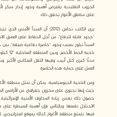
الحروب التقليدية يفترض أهمية وجود إنذار مبكر لأي
على مناطق الأغوار تحقق ذلك.
يرى الكاتب نحاس (2012) أن المبدأ الأمني
“حدود قابلة للدفاع”، من أجل الحفاظ على العمق الاس
المبدأ تبلور بسبب وجود “خاصرة دفاعية ضيقة”، بين ح
ناحية الخط ال
مدنًا كبرى كتل أبيب، وفيها الثقل السكاني الأكبر. وب
العمل على حماية هذه الخاصرة.
ومن الناحية الجيوسياسية، يمكن أن تمثل منطقة الأغوا
حيث إنها تحتوي على مخزون جغرافي من الأراضي الصالحة 
حصول ذلك تعني زيادة المخاوف الأمنية الإسرائيل
الاحتلال نفسها. وبالتالي، فإن أهمية السيطرة عل
فيها. تتمتع منطقة الأغوار كذلك بموقع استراتيجي، كو