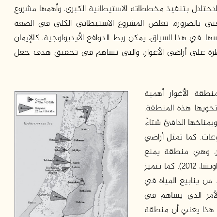
احتلال بتنفيذ مخططاته الاستيطانية الكبرى، وأهمها مشروع
عني بالضرورة، تقلص المشروع الاستيطاني الكلي في الضفة
سها. في هذا السياق، يمكن ربط الدوافع الأيديولوجية، كالإيمان
يطرة على أراضي الأغوار، والتي تساهم في تحقيق هدف جعل
نطقة الأغوار أهمية
تحويها هذه المنطقة.
بمناخها الدافئ شتاءً،
وعات. كما تمثل أراضي
 منطقة الأغوار، وهي منطقة يمنع
الاحتلال الفلسطينيين من استخدامها، أو البناء فيها (اوتشا، 2012). كما تتميز
من ينابيع المياه في
ارب 133 بئرا جوفيا، الأمر الذي يساهم في
راج ما يقارب 16 مليون متر مكعب (نحاس، 2012). هذا يعني أن منطقة