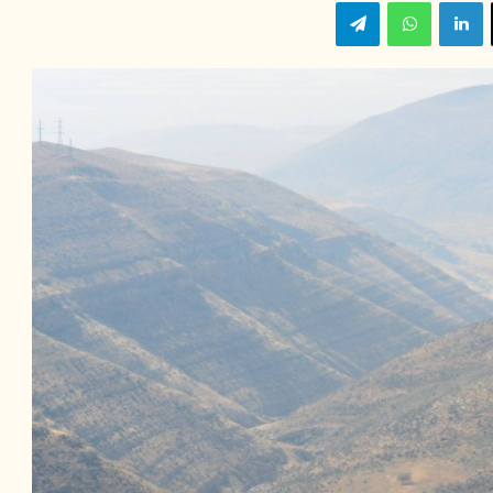
‫X
لينكدإن
واتساب
تيلقرام