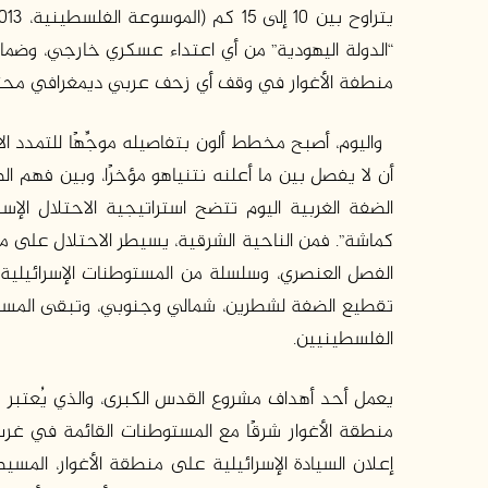
“الدولة اليهودية” من أي اعتداء عسكري خارجي، وضما
منطفة الأغوار في وقف أي زحف عربي ديمغرافي محتم
واليوم، أصبح مخطط ألون بتفاصيله موجِّهًا للتمدد 
أن لا يفصل بين ما أعلنه نتنياهو مؤخرًا، وبين فهم ال
الضفة الغربية اليوم تتضح استراتيجية الاحتلال ال
كماشة”. فمن الناحية الشرقية، يسيطر الاحتلال على منط
الفصل العنصري، وسلسلة من المستوطنات الإسرائيلية
تقطيع الضفة لشطرين، شمالي وجنوبي، وتبقى المستو
الفلسطينيين.
يعمل أحد أهداف مشروع القدس الكبرى، والذي يُعتبر م
منطقة الأغوار شرقًا مع المستوطنات القائمة في غرب ا
إعلان السيادة الإسرائيلية على منطقة الأغوار، المسيطَر