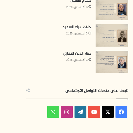
حسام شاهين
3 أغسطس، 2026
حافظ بيك السعيد
3 أغسطس، 2026
بهاء الدين البخاري
3 أغسطس، 2026
تابعنا على منصات التواصل الاجتماعي
فيسبوك
‫X
‫YouTube
‫WordPress
انستقرام
واتساب