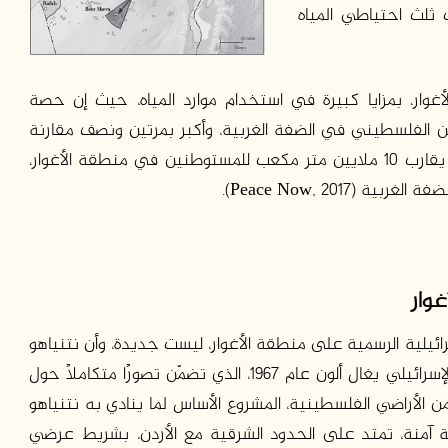
 ثلث احتياطي المياه
ار، بمزايا كبيرة في استخدام موارد المياه، حيث إن حصة
 مقارنة بحصة المواطن الفلسطيني في الضفة الغربية، وأكبر بمرتين ونصف مقارنة
بباقي مستوطني الضفة. كما يتم سنويا تخصيص ما يقارب 10 ملايين متر مكعب للمستوطنين في منطقة الأغوار،
أغوار
ئيلية الرسمية على منطقة الأغوار، ليست جديدة، وأن نتنياهو
ليس أول من نادى بذلك. تاريخيًا، يُعتبر مشروع الوزير الإسرائيلي يغال ألون عام 1967، الذي تضمّن تصورًا متكاملًا حول
 الأراضي الفلسطينية، المشروع الأساس لما ينادي به نتنياهو
قة آمنة، تمتد على الحدود الشرقية مع الأردن، بشريط عرضي