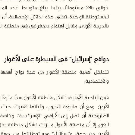
للمستوطنة الواحدة. تعني هذه الدلائل الإحصائية، أن 
بالدرجة الأولى، مقابل اهتمام ديمغرافي في منطقة ا
دوافع
“
إسرائيل
”
في
السيطرة
على
الأغوار
تتداخل أهمية منطقة الأغوار من عدة نواحٍ، أهمها 
والاقتصادية.
فمن الناحية الأمنية، تشكل منطقة الأغوار سدًا منيعً
الأردن. ومع أن طبيعة الحروب وآلياتها تغيرت، حيث
الصاروخية أن تصل إلى الأراضي “الإسرائيلية”، وخاصة
للغور، إلا أن منطقة الأغوار ما زالت تشكل منطقة عازل
الأردن من جهة، و”إسرائيل” ومستوطناتها من جهة