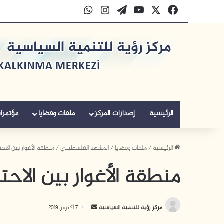
‫X
فيسبوك
‫YouTube
‫WordPress
انستقرام
واتساب
الرئيسية
إصدارات المركز
ملفات وقضايا
مؤتمرا
الرئيسية
/
ملفات وقضايا
/
المشهد الفلسطيني
/
منطقة الأغوار بين الاحت
منطقة الأغوار بين الاحت
أرسل
مركز رؤية للتنمية السياسية
7 أكتوبر، 2019
بريدا