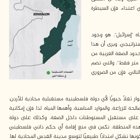
 اعتداء، فإن السيطرة
 الذي تتبناه “إسرائيل”، هو وجود
تراتيجي. ويرى أن هذا
دود الضفة الغربية من
أخضر، وبين المنطقة الساحلية “12 كيلو متر فقط”، والتي تضم
التالي، فإن من الضروري
ر ثقلًا حيويًا لأي دولة فلسطينية مستقبلية محاذية للأردن،
للزراعة، والموارد المناسبة، وأهمها المياه. لذا، فإن إمكانية
ية على مستقبل المستوطنات داخل الضفة، وكذلك على دولة
ى هذه المنطقة، تكمن في منع إقامة أي حكم ذاتي فلسطيني
نها تشكل امتدادًا طبيعيًا لتوسع مدينة القدس المحاذية لها.