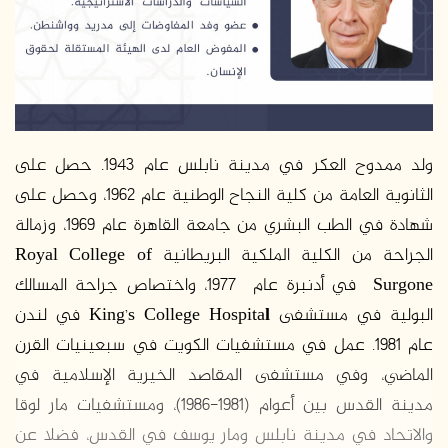
د
ا
إ
ل
ك
ت
ر
ولد ممدوح العكر في مدينة نابلس عام 1943. حصل على
و
الثانوية العامة من كلية النجاح الوطنية عام 1962، وحصل على
ن
شهادة في الطب البشري من جامعة القاهرة عام 1969، وزمالة
ي
الجراحة من الكلية الملكية البريطانية Royal College of
ا
Surgone في أدنبرة عام 1977، واختصاص جراحة المسالك
البولية في مستشفى King’s College Hospita
l
في لندن
عام 1981. عمل في مستشفيات الكويت في سبعينيات القرن
الماضي، وفي مستشفى المقاصد الخيرية الإسلامية في
مدينة القدس بين أعوام (1981-1986)، ومستشفيات مار لوقا
والاتحاد في مدينة نابلس ومار يوسف في القدس، فضلا عن