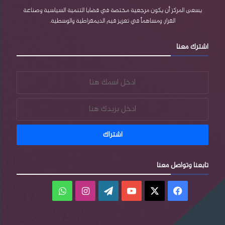
e
e
م
يسعى المركز أن يكون مرجعية مختصة في قضايا التنمية السياسية وصناعة
القرار، ومساهماً في تعزيز قيم الديمقراطية والوسطية.
s
اشترك معنا
s
تابعنا وتواصل معنا
فيسبوك
‫X
‫YouTube
‫WordPress
انستقرام
واتساب