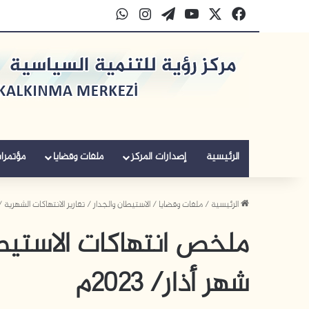
‫X
فيسبوك
‫YouTube
‫WordPress
انستقرام
واتساب
الرئيسية
إصدارات المركز
ملفات وقضايا
مؤتمرا
الرئيسية
/
ملفات وقضايا
/
الاستيطان والجدار
/
تقارير الانتهاكات الشهرية
/
ملخص انتهاكات الاستيط
شهر أذار/ 2023م