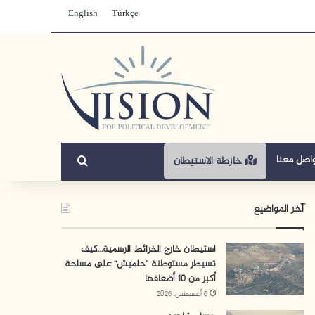
English
Türkçe
بحث عن
اصل معنا
خارطة الاستيطان
آخر المواضيع
استيطان خارج الخرائط الرسمية…كيف
تسيطر مستوطنة “حلميش” على مساحة
أكبر من 10 أضعافها
6 أغسطس، 2026