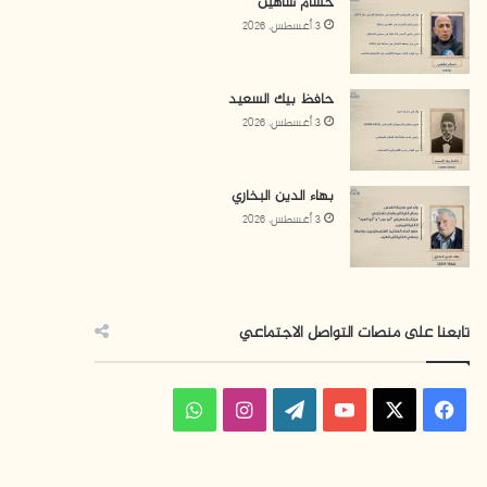
حسام شاهين
3 أغسطس، 2026
حافظ بيك السعيد
3 أغسطس، 2026
بهاء الدين البخاري
3 أغسطس، 2026
تابعنا على منصات التواصل الاجتماعي
فيسبوك
‫X
‫YouTube
‫WordPress
انستقرام
واتساب