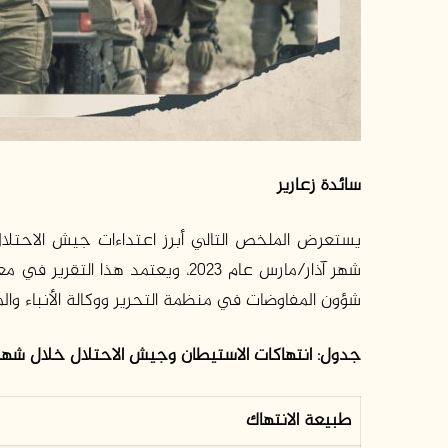
سائدة زعارير
يستعرض الملخص التالي أبرز اعتداءات جيش الاحتل
شهر آذار/مارس عام 2023، ويعتمد هذ
شؤون المفاوضات في منظمة التحرير ووكالة الأنباء والم
جدول: انتهاكات الاستيطان وجيش الاحتلال خلال شهر شبا
طبيعة الانتهاك