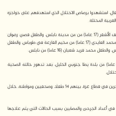
نا بينهم خمسة أطفال، استشهدوا برصاص الاحتلال الذي استهدفهم على حواجزه
غربية المحتلة.
والأطفال الذين استشهدوا هم: الطفل حمزة أمجد يوسف الأشقر (17 عاما) من من مدينة نابلس، والطفل قصي رضوان
يوسف واكد (14 عاما) من جنين، والطفل محمود ماجد محمد العايدي (17 عاما) من مخيم الفارعة في طوباس، والطفل
ما استشهد الأسير أحمد بدر عبد الله أبو علي (48 عاما) من بلدة يطا جنوبي الخليل، بعد تدهور حالته الصحية
تلال.
وبلغ عدد الجرحى 240 جريحا في الضفة الغربية و6 آخرين في قطاع غزة، بينهم 14 طفلا، وصحفيين ومواطنة، خلال
ً في أعداد الجرحى والمصابين بسبب الحالات التي يتم علاجها