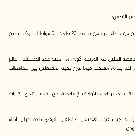
 عن القدس:
اعتقل الاحتلال 530 مواطنا في الضفة الغربية و9 آخرين من قطاع غزة، من بينهم 20 طفلا، و9 مواطنات، و6 صيادين
افظة الخليل في المرتبة الأولى من حيث عدد المعتقلين البالغ
عددهم 111 معتقلا، تليها القدس بــ 86 معتقلا، ثم رام الله بــ 78 معتقلا، فيما توزع بقية المعتقلين بين محافظات
نائب المدير العام للأوقاف الإسلامية في القدس ناجح بكيرات
وسجلت 4 حالات احتجاز لمواطنين في قطاع غزة، إذ احتجزت قوات الاحتلال 4 أطفال شرقي بلدة جباليا أثناء
ودي.