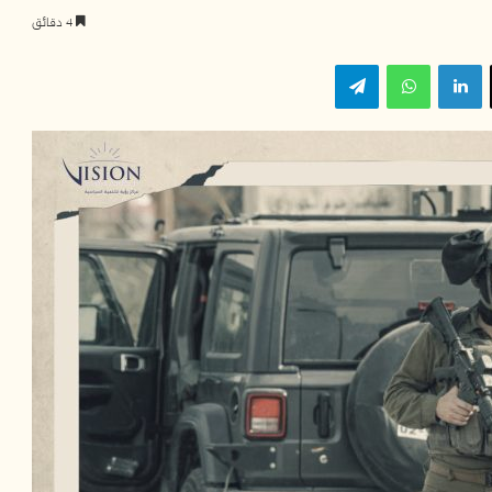
4 دقائق
‫X
لينكدإن
واتساب
تيلقرام