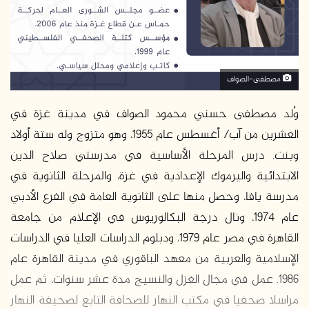
د
ا
إ
ل
ك
مصطفى-الصواف
ت
ر
وُلد مصطفى حسني محمود الصواف في مدينة غزة في
و
العشرين من آب/ أغسطس عام 1955، وهو متزوج وله ستة أولاد
ن
وبنت. درس المرحلة الأساسية في مدرستي صلاح الدين
ي
الابتدائية واليرموك الإعدادية في غزة، والمرحلة الثانوية في
ا
مدرسة يافا، وحصل منها على الثانوية العامة في الفرع الأدبي
عام 1974، ونال درجة البكالوريوس في الإعلام من جامعة
القاهرة في مصر عام 1979، ودبلوم الدراسات العليا في الدراسات
الإسلامية والعربية من معهد الباقوري في مدينة القاهرة عام
1986. عمل في مجال الغزل والنسيج مدة عشر سنوات، ثم عمل
مراسلا صحفيا في مكتب النهار للصحافة التابع لصحيفة النهار