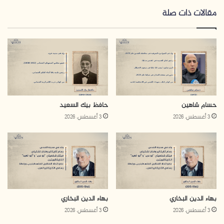
وك
مقالات ذات صلة
انتمى الصواف لحركة حماس فور تأسيسها، وشارك في
تخطيط وتنفيذ فعالياتها، ونشط في المجال النقابي؛ فأسس
كتلة الصحفي الفلسطيني عام 1999، كما نشط في المجالين
السياسي والتنظيمي، فانتخب عضوا في المكتب السياسي
لحركة حماس بين عامي (2006 – 2010)، وعضوا في مجلس
شوراها العام عن قطاع غزة منذ عام 2006.
حسام شاهين
حافظ بيك السعيد
3 أغسطس، 2026
3 أغسطس، 2026
كتب الصواف المقالة الصحفية المتخصصة في الشأن
الفلسطيني منذ عام 1999، وهو ضيف دائم على وسائل الإعلام
المختلفة، وقد صدر له عدد من الكتب منها: أيام الغضب
(2005)، وسلسلة مقالات الصواف من ستة أجزاء، ومجموعة
قصصية سياسية “هناك كان ولي بيت” (2017)، وحماس من
الذاكرة (2017).
بهاء الدين البخاري
بهاء الدين البخاري
3 أغسطس، 2026
3 أغسطس، 2026