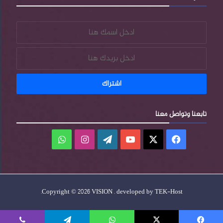
تابعنا وتواصل معنا
فيسبوك
‫X
‫YouTube
‫WordPress
انستقرام
واتساب
.
Copyright © 2026 VISION . developed by
TEK-Host